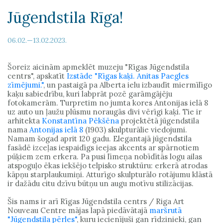
Jūgendstila Rīga!
06.02.—13.02.2023.
Šoreiz aicinām apmeklēt muzeju "Rīgas Jūgendstila
centrs", apskatīt
Izstāde "Rīgas kaķi. Anitas Paegles
zīmējumi."
, un pastaigā pa Alberta ielu izbaudīt miermīlīgo
kaķu sabiedrību, kuri labprāt pozē garāmgājēju
fotokamerām. Turpretim no jumta kores Antonijas ielā 8
uz auto un ļaužu plūsmu noraugās divi vērīgi kaķi. Tie ir
arhitekta
Konstantīna Pēkšēna
projektētā jūgendstila
nama
Antonijas ielā 8
(1903) skulpturālie viedojumi.
Namam šogad aprit 120 gadu. Elegantajā jūgendstila
fasādē izceļas iespaidīgs ieejas akcents ar spārnotiem
pūķiem zem erkera. Pa pusi līmeņa nobīdītās logu ailas
atspoguļo ēkas iekšējo telpisko struktūru: erkerā atrodas
kāpņu starplaukumiņi. Atturīgo skulpturālo rotājumu klāstā
ir dažādu citu dzīvu būtņu un augu motīvu stilizācijas.
Šis nams ir arī Rīgas Jūgendstila centrs / Riga Art
Nouveau Centre mājas lapā piedāvātajā
maršrutā
"Jūgendstila pērles"
, kuru iecienījuši gan rīdzinieki, gan