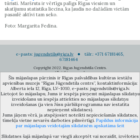
tūristi. Maršruts ir vērtīgs palīgs Rīgas viesiem un
skatījumu statistika liecina, ka ļaudis no dažādām vietām
pasaulē aktīvi tam seko.
Foto: Margarita Fedina.
e-pasts:
jugendstils@riga.lv
tālr.: +371 67181465,
67181464
Copyright 2022. Rigas Jugendstila Centrs.
All right reserved.
Šīs mājaslapas pārzinis ir Rīgas pašvaldības kultūras iestāžu
Pierakstīties jaunumiem
apvienības muzejs “Rīgas Jūgendstila centrs”, kontaktinformācija:
Alberta iela 12, Rīga, LV-1010, e-pasts: jugendstils@riga.lv.
Lietojot šo mājaslapu, Jums ir iespēja pieņemt mājaslapas sīkdatņu
izveidošanu un iespēja attiekties no mājaslapas sīkdatņu
izveidošanas (ja vien Jūsu pārlūkprogramma nav iestatīta
nepieņemt sīkdatnes).
Jums jāņem vērā, ja atspējosiet noteikti nepieciešamās sīkdatnes,
Rīgas pašvaldības kultūras iestāžu apvienības muzejs “Rīgas Jūgendstila
tīmekļa vietne nevarēs darboties pilnvērtīgi.
Papildus informācija
centrs”, Alberta iela 12, Rīga, LV 1010, Latvija (durvju kods: 12),
par mājaslapas veidotajām sīkdatnēm apskatāma šeit
jugendstils@riga.lv
Sīkdatnes šajā mājaslapā var viegli akceptēt vai noraidīt, izvēloties