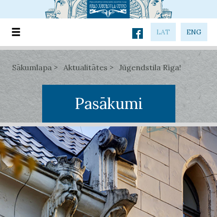
LAT
ENG
Sākumlapa
Aktualitātes
Jūgendstila Rīga!
Pasākumi