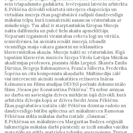
svin trīspadsmito gadskārtu. Ievērojamā latviešu arhitekta
K.Pēkšēna dzīvoklī iekārtotā interjera ekspozīcija un
virtuālais muzejs ēkas pagrabstāvā radījuši daudzveidīgu
mākslas telpu, kurā izsmalcināti sasaucas vēsturiskais ar
mūsdienīgo. Tas allaž ir starptautiskās Eiropas Muzeju
nakts dalībnieks un pulcē lielu skaitu apmeklētāju.
Neparasti izgaismoti viesistabas erkera logi un vitrāža,
iemirdzēsies, lai aicinātu ienākt muzejā, izbaudīt
viesmīlīgu maija vakara gaisotni un ieklausīties
klaviermūzikas skaņās. Muzeju naktī uz vēsturiskām, Rīgā
tapušām klavierēm muzicēs Jāzepa Vītola Latvijas Mūzikas
akadēmijas profesors, pianists Aldis Liepiņš. Skanēs Emīla
Dārziņa, Sergeja Rahmaņinova, Franča Šūberta, Frederika
Šopēna un citu komponistu skaņdarbi. Multimediju zālē
visi interesenti aicināti noskatīties režisores Ināras
Kolmanes un Filmu studijas DEVIŅI poētiski dokumentālo
filmu „Viesos pie Konstantīna Pēkšēna”. Tā uzbur ainiņas
no darba un saviesīgās dzīves mirkļiem šajā dzīvoklī, kurā
arhitekts dzīvojis kopā ar dzīves biedri Annu Pēkšēnu.
Ēkas pagrabstāva izstāžu zālē Pēkšēnu dzimtas radošo un
daudzveidīgo būtību apliecina arī mākslinieces Ramonas
Pēkšēnas stikla mākslas darbu izstāde „Gaismas”.
R.Pēkšēnas un mākslinieces Margaritas Budzes oriģināli
laikmetīgās mākslas darbi pārsteidz ar izcili smalku vairāku
materiālu un stikla apstrādes tehniku apvienojumu. Turpat