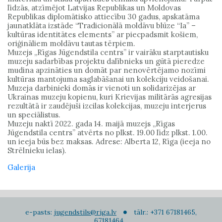
līdzās, atzīmējot Latvijas Republikas un Moldovas
Republikas diplomātisko attiecību 30 gadus, apskatāma
jaunatklāta izstāde “Tradicionālā moldāvu blūze “Ia” –
kultūras identitātes elements” ar piecpadsmit košiem,
oriģināliem moldāvu tautas tērpiem.
Muzejs „Rīgas Jūgendstila centrs” ir vairāku starptautisku
muzeju sadarbības projektu dalībnieks un gūtā pieredze
mudina apzināties un domāt par nenovērtējamo nozīmi
kultūras mantojuma saglabāšanai un kolekciju veidošanai.
Muzeja darbinieki domās ir vienoti un solidarizējas ar
Ukrainas muzeju kopienu, kuri Krievijas militārās agresijas
rezultātā ir zaudējuši izcilas kolekcijas, muzeju interjerus
un speciālistus.
Muzeju naktī 2022. gada 14. maijā muzejs „Rīgas
Jūgendstila centrs” atvērts no plkst. 19.00 līdz plkst. 1.00.
un ieeja būs bez maksas. Adrese: Alberta 12, Rīga (ieeja no
Strēlnieku ielas).
Galerija
e-pasts:
jugendstils@riga.lv
tālr.: +371 67181465,
67181464