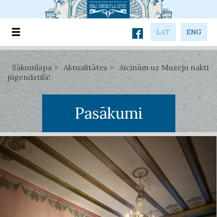
LAT
ENG
Sākumlapa
Aktualitātes
Aicinām uz Muzeju nakti
jūgendstilā!
Pasākumi