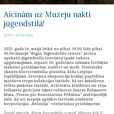
Aicinām uz Muzeju nakti
jūgendstilā!
12.05.—14.05.2022.
2022. gada 14. maijā laikā no plkst. 19.00 līdz plkst.
01.00 muzejs “Rīgas Jūgendstila centrs” aicina
apskatīt jūgendstila interjeru īpašā vakara
apgaismojumā, iepazīt 20. gadsimta sākuma lietišķās
mākslas priekšmetus, sadzīvi un modi. Viesistabā
skanēs klaviermūzika pianista Alda Liepiņa
izpildījumā. Interjera ekspozīciju krāšņi papildina
moldāvu tērpu kolekcijas izstāde, kā arī mūsdienu
stikla mākslas izstāde. Arhitekta klātbūtni un viņa
laikmeta garu ļaus izjust režisores Ināras Kolmanes
filma „Viesos pie Konstantīna Pēkšēna” multimediju
zālē, kā arī iespēja aplūkot latviešu studentu
korporācijas „Selonija” vēsturiskos priekšmetus.
Šogad muzejs „Rīgas Jūgendstila centrs” Alberta ielā 12