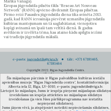
Marika Vanaga).
Eiropas jūgendstila pilsētu tīkls “Reseau Art Nouveau
Network” (RANN) apvieno divdesmit Eiropas pilsētas.
Pirmo reizi Pasaules jūgendstila diena tika svinēta 2013.
gadā, kad RANN ierosināja pievērst uzmanību jūgendstila
kultūras mantojumam un tā saglabāšanai, vienojoties
kopīgi svinamā un īpaši tam veltītā dienā. Ik gadus
svētkiem ir izvēlēta tēma, kas ataino kādu spilgtu iezīmi
vai tradīciju jūgendstila mākslā.
e-pasts:
jugendstils@riga.lv
tālr.: +371 67181465,
67181464
Copyright 2022. Rigas Jugendstila Centrs.
All right reserved.
Šīs mājaslapas pārzinis ir Rīgas pašvaldības kultūras iestāžu
Pierakstīties jaunumiem
apvienības muzejs “Rīgas Jūgendstila centrs”, kontaktinformācija:
Alberta iela 12, Rīga, LV-1010, e-pasts: jugendstils@riga.lv.
Lietojot šo mājaslapu, Jums ir iespēja pieņemt mājaslapas sīkdatņu
izveidošanu un iespēja attiekties no mājaslapas sīkdatņu
izveidošanas (ja vien Jūsu pārlūkprogramma nav iestatīta
nepieņemt sīkdatnes).
Jums jāņem vērā, ja atspējosiet noteikti nepieciešamās sīkdatnes,
Rīgas pašvaldības kultūras iestāžu apvienības muzejs “Rīgas Jūgendstila