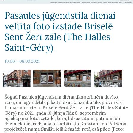
Pasaules jūgendstila dienai
veltīta foto izstāde Briselē
Sent Žerī zālē (The Halles
Saint-Géry)
10.06.—08.09.2021.
Šogad Pasaules jūgendstila diena tiks atzīmēta devīto
reizi, un jūgendstila pilsētnieku uzmanība tiks pievērsta
faunas motīviem. Briselē Sent Žerī zālē (The Halles Saint-
Géry) no 2021. gada 10. jūnija līdz 8. septembrim
aplūkojama foto izstāde, kurā, līdzās citiem putniem un
dzīvniekiem, redzama arī arhitekta Konstantīna Pēkšēna
projektētā nama Smilšu ielā 2 fasādi rotājošā pūce (Foto: