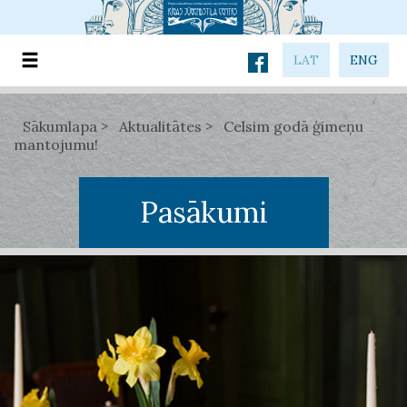
LAT
ENG
Sākumlapa
Aktualitātes
Celsim godā ģimeņu
mantojumu!
Pasākumi