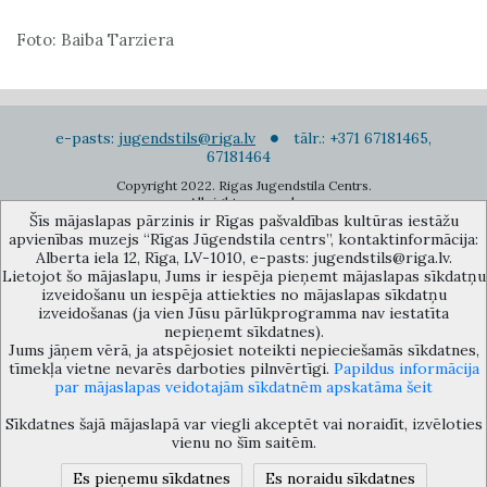
Foto: Baiba Tarziera
e-pasts:
jugendstils@riga.lv
tālr.: +371 67181465,
67181464
Copyright 2022. Rigas Jugendstila Centrs.
All right reserved.
Šīs mājaslapas pārzinis ir Rīgas pašvaldības kultūras iestāžu
Pierakstīties jaunumiem
apvienības muzejs “Rīgas Jūgendstila centrs”, kontaktinformācija:
Alberta iela 12, Rīga, LV-1010, e-pasts: jugendstils@riga.lv.
Lietojot šo mājaslapu, Jums ir iespēja pieņemt mājaslapas sīkdatņu
izveidošanu un iespēja attiekties no mājaslapas sīkdatņu
izveidošanas (ja vien Jūsu pārlūkprogramma nav iestatīta
nepieņemt sīkdatnes).
Jums jāņem vērā, ja atspējosiet noteikti nepieciešamās sīkdatnes,
Rīgas pašvaldības kultūras iestāžu apvienības muzejs “Rīgas Jūgendstila
tīmekļa vietne nevarēs darboties pilnvērtīgi.
Papildus informācija
centrs”, Alberta iela 12, Rīga, LV 1010, Latvija (durvju kods: 12),
par mājaslapas veidotajām sīkdatnēm apskatāma šeit
jugendstils@riga.lv
Sīkdatnes šajā mājaslapā var viegli akceptēt vai noraidīt, izvēloties
vienu no šīm saitēm.
Es pieņemu sīkdatnes
Es noraidu sīkdatnes