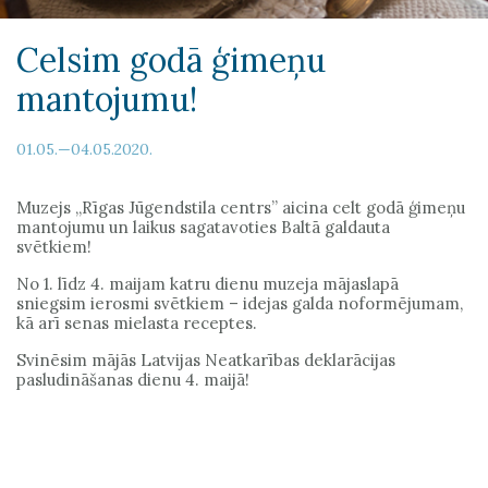
Celsim godā ģimeņu
mantojumu!
01.05.—04.05.2020.
Muzejs „Rīgas Jūgendstila centrs” aicina celt godā ģimeņu
mantojumu un laikus sagatavoties Baltā galdauta
svētkiem!
No 1. līdz 4. maijam katru dienu muzeja mājaslapā
sniegsim ierosmi svētkiem – idejas galda noformējumam,
kā arī senas mielasta receptes.
Svinēsim mājās Latvijas Neatkarības deklarācijas
pasludināšanas dienu 4. maijā!