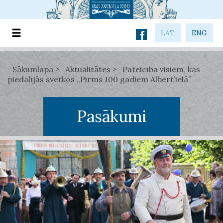
LAT
ENG
Sākumlapa
Aktualitātes
Pateicība visiem, kas
piedalījās svētkos „Pirms 100 gadiem Albert’ielā”
Pasākumi