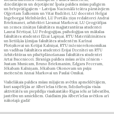
dziedātājiem un dejotājiem! Īpašs paldies mūsu palīgiem
un brīvprātīgajiem - Latvijas Nacionālā teātra pārstāvjiem
Oļģertam Šalkonim un Vitai Rudzītei, LU docentei Helgai
Ingeborgai Melnbārdei, LU Portāla ziņu redaktorei Andrai
Briekmanei, arhitektei Liesmai Markovai, LU Ģeogrāfijas
un zemes zinātņu fakultātes maģistrantūras studentei
Laurai Bērtiņai, LU Pedogoģijas, psiholoģijas un mākslas
fakultātes studentei Elzai Lapiņai, RTU Materiālzinātnes
un lietišķās ķīmijas fakultātes studentēm Karīnai
Plotņikovai un Ketijai Kalniņai, RTU inženierekonomikas
un vadības fakultātes studentei Evijai Dzenītei un RTU
Arhitektūras un pilsētplānošanass fakultātes studentei
Artai Buceniecei. Sirsnīgs paldies mūsu avīžu zēniem -
Justam Municam, Bruno Briekmanim, Edgars Feceram,
Jēkabam Kalniņam, Jēkabam Okonovam un puķu
meitenēm Annai Markovai un Paulai Omikai.
Vislielākais paldies mūsu mīļajiem svētku apmeklētājiem,
kuri saspēlējās ar Albet’ielas tēliem, līdzdarbojās visās
aktivitātēs un piepildīja visskaistāko Rīgas ielu ar labestību,
jautrību un smiekliem. Gaidīsim jūs Albert’ielas svētkos arī
nākošajā gadā!