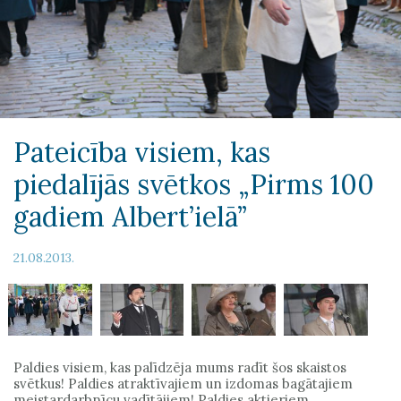
Pateicība visiem, kas
piedalījās svētkos „Pirms 100
gadiem Albert’ielā”
21.08.2013.
Paldies visiem, kas palīdzēja mums radīt šos skaistos
svētkus! Paldies atraktīvajiem un izdomas bagātajiem
meistardarbnīcu vadītājiem! Paldies aktieriem,