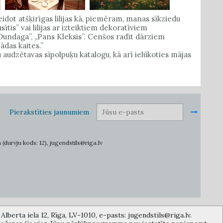
idot atšķirīgas lilijas kā, piemēram, manas sīkziedu
ītis” vai lilijas ar izteiktiem dekoratīviem
Dundaga”, „Pans Kleksis”. Cenšos radīt dārziem
ādas kaites.”
du audzētavas sīpolpuķu katalogu, kā arī ielūkoties mājas
Pierakstīties jaunumiem
 (durvju kods: 12), jugendstils@riga.lv
lberta iela 12, Rīga, LV-1010, e-pasts: jugendstils@riga.lv.