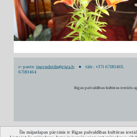
e-pasts:
jugendstils@riga.lv
tālr.: +371 67181465,
67181464
Rīgas pašvaldības kultūras iestāžu apv
Šīs mājaslapas pārzinis ir Rīgas pašvaldības kultūras iestā