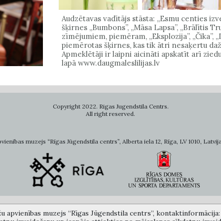
Audzētavas vadītājs stāsta: „Esmu centies izve
šķirnes „Bumbons”, „Māsa Lapsa”, „Brālītis Trus
zīmējumiem, piemēram, „Eksplozija”, „Čika”, „
piemērotas šķirnes, kas tik ātri nesaķertu daž
Apmeklētāji ir laipni aicināti apskatīt arī zie
lapā www.daugmaleslilijas.lv
Copyright 2022. Rigas Jugendstila Centrs.
All right reserved.
ienības muzejs “Rīgas Jūgendstila centrs”, Alberta iela 12, Rīga, LV 1010, Latvija
žu apvienības muzejs “Rīgas Jūgendstila centrs”, kontaktinformācija: A