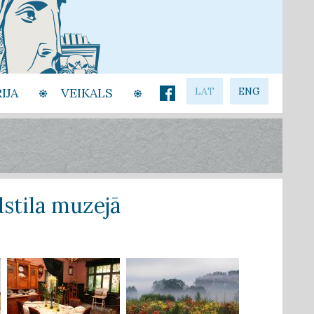
IJA
VEIKALS
LAT
ENG
dstila muzejā