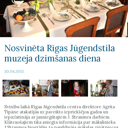
Nosvinēta Rīgas Jūgendstila
muzeja dzimšanas diena
30.04.2013.
Svinību laikā Rīgas Jūgendstila centra direktore Agrita
Tipāne atskatījās uz paveikto iepriekšējos gados un
iepazīstināja ar jauniegūtajiem J. Straumes darbiem.
Klātesošajiem tika sniegta informācija par mākslinieka
J.Straumes biogrāfiju, to papildināja mākslas zinātnieces