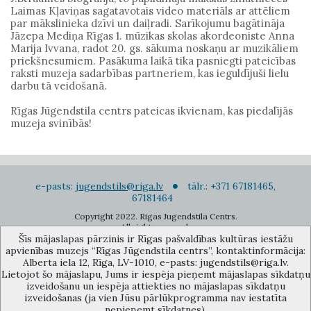
Laimas Kļaviņas sagatavotais video materiāls ar attēliem
par mākslinieka dzīvi un daiļradi. Sarīkojumu bagātināja
Jāzepa Mediņa Rīgas 1. mūzikas skolas akordeoniste Anna
Marija Ivvana, radot 20. gs. sākuma noskaņu ar muzikāliem
priekšnesumiem. Pasākuma laikā tika pasniegti pateicības
raksti muzeja sadarbības partneriem, kas ieguldījuši lielu
darbu tā veidošanā.
Rīgas Jūgendstila centrs pateicas ikvienam, kas piedalījās
muzeja svinībās!
e-pasts:
jugendstils@riga.lv
tālr.: +371 67181465,
67181464
Copyright 2022. Rigas Jugendstila Centrs.
All right reserved.
Šīs mājaslapas pārzinis ir Rīgas pašvaldības kultūras iestāžu
Pierakstīties jaunumiem
apvienības muzejs “Rīgas Jūgendstila centrs”, kontaktinformācija:
Alberta iela 12, Rīga, LV-1010, e-pasts: jugendstils@riga.lv.
Lietojot šo mājaslapu, Jums ir iespēja pieņemt mājaslapas sīkdatņu
izveidošanu un iespēja attiekties no mājaslapas sīkdatņu
izveidošanas (ja vien Jūsu pārlūkprogramma nav iestatīta
nepieņemt sīkdatnes).