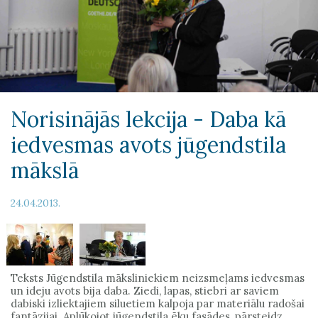
Norisinājās lekcija - Daba kā
iedvesmas avots jūgendstila
mākslā
24.04.2013.
Teksts Jūgendstila māksliniekiem neizsmeļams iedvesmas
un ideju avots bija daba. Ziedi, lapas, stiebri ar saviem
dabiski izliektajiem siluetiem kalpoja par materiālu radošai
fantāzijai. Aplūkojot jūgendstila ēku fasādes, pārsteidz