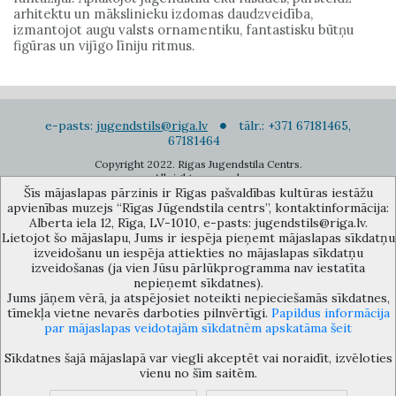
arhitektu un mākslinieku izdomas daudzveidība,
izmantojot augu valsts ornamentiku, fantastisku būtņu
figūras un vijīgo līniju ritmus.
e-pasts:
jugendstils@riga.lv
tālr.: +371 67181465,
67181464
Copyright 2022. Rigas Jugendstila Centrs.
All right reserved.
Šīs mājaslapas pārzinis ir Rīgas pašvaldības kultūras iestāžu
Pierakstīties jaunumiem
apvienības muzejs “Rīgas Jūgendstila centrs”, kontaktinformācija:
Alberta iela 12, Rīga, LV-1010, e-pasts: jugendstils@riga.lv.
Lietojot šo mājaslapu, Jums ir iespēja pieņemt mājaslapas sīkdatņu
izveidošanu un iespēja attiekties no mājaslapas sīkdatņu
izveidošanas (ja vien Jūsu pārlūkprogramma nav iestatīta
nepieņemt sīkdatnes).
Jums jāņem vērā, ja atspējosiet noteikti nepieciešamās sīkdatnes,
Rīgas pašvaldības kultūras iestāžu apvienības muzejs “Rīgas Jūgendstila
tīmekļa vietne nevarēs darboties pilnvērtīgi.
Papildus informācija
centrs”, Alberta iela 12, Rīga, LV 1010, Latvija (durvju kods: 12),
par mājaslapas veidotajām sīkdatnēm apskatāma šeit
jugendstils@riga.lv
Sīkdatnes šajā mājaslapā var viegli akceptēt vai noraidīt, izvēloties
vienu no šīm saitēm.