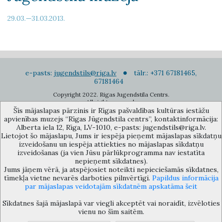
29.03.—31.03.2013.
e-pasts:
jugendstils@riga.lv
tālr.: +371 67181465,
67181464
Copyright 2022. Rigas Jugendstila Centrs.
All right reserved.
Šīs mājaslapas pārzinis ir Rīgas pašvaldības kultūras iestāžu
Pierakstīties jaunumiem
apvienības muzejs “Rīgas Jūgendstila centrs”, kontaktinformācija:
Alberta iela 12, Rīga, LV-1010, e-pasts: jugendstils@riga.lv.
Lietojot šo mājaslapu, Jums ir iespēja pieņemt mājaslapas sīkdatņu
izveidošanu un iespēja attiekties no mājaslapas sīkdatņu
izveidošanas (ja vien Jūsu pārlūkprogramma nav iestatīta
nepieņemt sīkdatnes).
Jums jāņem vērā, ja atspējosiet noteikti nepieciešamās sīkdatnes,
Rīgas pašvaldības kultūras iestāžu apvienības muzejs “Rīgas Jūgendstila
tīmekļa vietne nevarēs darboties pilnvērtīgi.
Papildus informācija
centrs”, Alberta iela 12, Rīga, LV 1010, Latvija (durvju kods: 12),
par mājaslapas veidotajām sīkdatnēm apskatāma šeit
jugendstils@riga.lv
Sīkdatnes šajā mājaslapā var viegli akceptēt vai noraidīt, izvēloties
vienu no šīm saitēm.