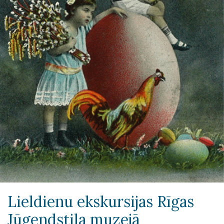
Lieldienu ekskursijas Rīgas
Jūgendstila muzejā