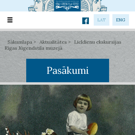
LAT
ENG
Sākumlapa
Aktualitātes
Lieldienu ekskursijas
Rīgas Jūgendstila muzejā
Pasākumi