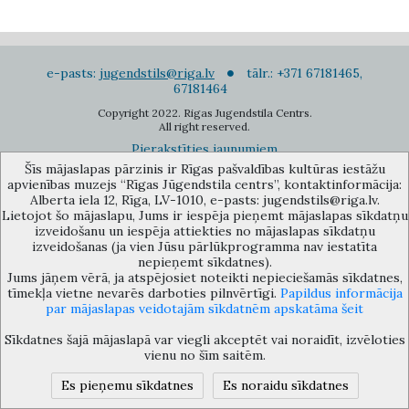
e-pasts:
jugendstils@riga.lv
tālr.: +371 67181465,
67181464
Copyright 2022. Rigas Jugendstila Centrs.
All right reserved.
Pierakstīties jaunumiem
Šīs mājaslapas pārzinis ir Rīgas pašvaldības kultūras iestāžu
apvienības muzejs “Rīgas Jūgendstila centrs”, kontaktinformācija:
Alberta iela 12, Rīga, LV-1010, e-pasts: jugendstils@riga.lv.
Lietojot šo mājaslapu, Jums ir iespēja pieņemt mājaslapas sīkdatņu
izveidošanu un iespēja attiekties no mājaslapas sīkdatņu
izveidošanas (ja vien Jūsu pārlūkprogramma nav iestatīta
Rīgas pašvaldības kultūras iestāžu apvienības muzejs “Rīgas Jūgendstila
nepieņemt sīkdatnes).
centrs”, Alberta iela 12, Rīga, LV 1010, Latvija (durvju kods: 12),
Jums jāņem vērā, ja atspējosiet noteikti nepieciešamās sīkdatnes,
jugendstils@riga.lv
tīmekļa vietne nevarēs darboties pilnvērtīgi.
Papildus informācija
par mājaslapas veidotajām sīkdatnēm apskatāma šeit
Sīkdatnes šajā mājaslapā var viegli akceptēt vai noraidīt, izvēloties
vienu no šīm saitēm.
Es pieņemu sīkdatnes
Es noraidu sīkdatnes