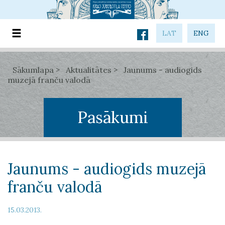
LAT
ENG
Sākumlapa
Aktualitātes
Jaunums - audiogids
muzejā franču valodā
Pasākumi
Jaunums - audiogids muzejā
franču valodā
15.03.2013.