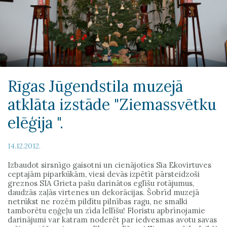
Rīgas Jūgendstila muzejā
atklāta izstāde "Ziemassvētku
elēģija ".
14.12.2012.
Izbaudot sirsnīgo gaisotni un cienājoties Sia Ekovirtuves
ceptajām piparkūkām, viesi devās izpētīt pārsteidzoši
greznos SIA Grieta pašu darinātos eglīšu rotājumus,
daudzās zaļās virtenes un dekorācijas. Šobrīd muzejā
netrūkst ne rozēm pildītu pilnības ragu, ne smalki
tamborētu eņģeļu un zīda lellīšu! Floristu apbrīnojamie
darinājumi var katram noderēt par iedvesmas avotu savas