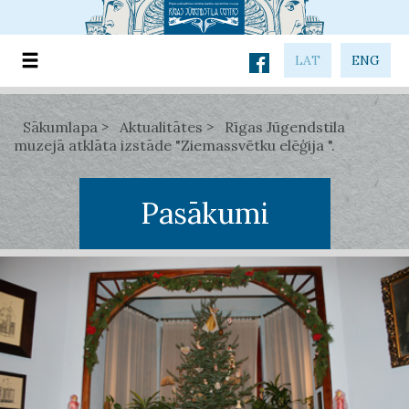
LAT
ENG
Sākumlapa
Aktualitātes
Rīgas Jūgendstila
muzejā atklāta izstāde "Ziemassvētku elēģija ".
Pasākumi