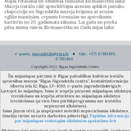
mājas rotāšanai un omulības radīšanai Ziemassvētku laikā!
Muzeja izstāžu zālē apmeklētājus aicinām aplūkot jaunāko
ekspozīciju no Jūgendstila muzeja krājuma ar senām
eglīšu mantiņām, cepumu formiņām un apsveikumu
kartītēm no 20. gadsimata sākuma. Lai gaišs un prieka
pilns mums visiem Ziemassvētku un Gadu mijas laiks!
e-pasts:
jugendstils@riga.lv
tālr.: +371 67181465,
67181464
Copyright 2022. Rigas Jugendstila Centrs.
All right reserved.
Šīs mājaslapas pārzinis ir Rīgas pašvaldības kultūras iestāžu
Pierakstīties jaunumiem
apvienības muzejs “Rīgas Jūgendstila centrs”, kontaktinformācija:
Alberta iela 12, Rīga, LV-1010, e-pasts: jugendstils@riga.lv.
Lietojot šo mājaslapu, Jums ir iespēja pieņemt mājaslapas sīkdatņu
izveidošanu un iespēja attiekties no mājaslapas sīkdatņu
izveidošanas (ja vien Jūsu pārlūkprogramma nav iestatīta
nepieņemt sīkdatnes).
Jums jāņem vērā, ja atspējosiet noteikti nepieciešamās sīkdatnes,
Rīgas pašvaldības kultūras iestāžu apvienības muzejs “Rīgas Jūgendstila
tīmekļa vietne nevarēs darboties pilnvērtīgi.
Papildus informācija
centrs”, Alberta iela 12, Rīga, LV 1010, Latvija (durvju kods: 12),
par mājaslapas veidotajām sīkdatnēm apskatāma šeit
jugendstils@riga.lv
Sīkdatnes šajā mājaslapā var viegli akceptēt vai noraidīt, izvēloties