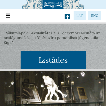
LAT
ENG
Sākumlapa
Aktualitātes
6. decembrī aicinām uz
noslēguma lekciju "Spēkavīru personības jūgendstila
Rīgā."
Izstādes