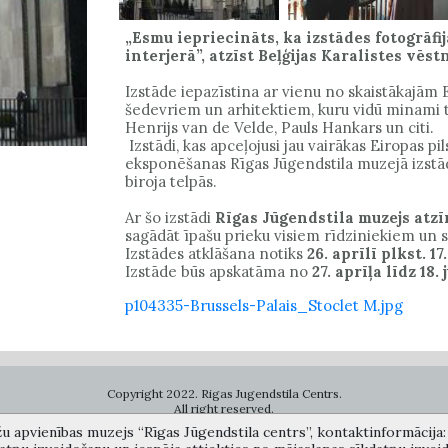
„Esmu iepriecināts, ka izstādes fotogrāfij
interjerā”, atzīst Beļģijas Karalistes vē
Izstāde iepazīstina ar vienu no skaistākajām E
šedevriem un arhitektiem, kuru vidū minami tā
Henrijs van de Velde, Pauls Hankars un citi.
Izstādi, kas apceļojusi jau vairākas Eiropas pil
eksponēšanas Rīgas Jūgendstila muzejā izstāde
biroja telpās.
Ar šo izstādi
Rīgas Jūgendstila muzejs atzī
sagādāt īpašu prieku visiem rīdziniekiem un s
Izstādes atklāšana notiks
26. aprīlī plkst. 17
Izstāde būs apskatāma no
27. aprīļa līdz 18.
p104335-Brussels-Palais_Stoclet M.jpg
Copyright 2022. Rigas Jugendstila Centrs.
All right reserved.
žu apvienības muzejs “Rīgas Jūgendstila centrs”, kontaktinformācija: A