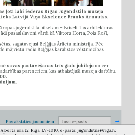
as ļoti labi iederas Rīgas Jūgendstila muzeja
stnieks Latvijā Viņa Ekselence Franks Arnautss.
iropas jūgendstila pilsētām – Briseli, tās arhitektūras
di pasaulslaveni vārdi kā Viktors Horta, Pols Košī,
sētas, sagatavojusi Beļģijas Ārlietu ministrija. Pēc
 mājvietu radīs Beļģijas karalistes vēstniecības
mē savas pastāvēšanas trīs gadu jubileju
un cer
adarbības partneriem, kas atbalstījuši muzeja darbību.
.00.
 jūnijam.
Pierakstīties jaunumiem
lberta iela 12, Rīga, LV-1010, e-pasts: jugendstils@riga.lv.