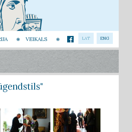
IJA
VEIKALS
LAT
ENG
ūgendstils"