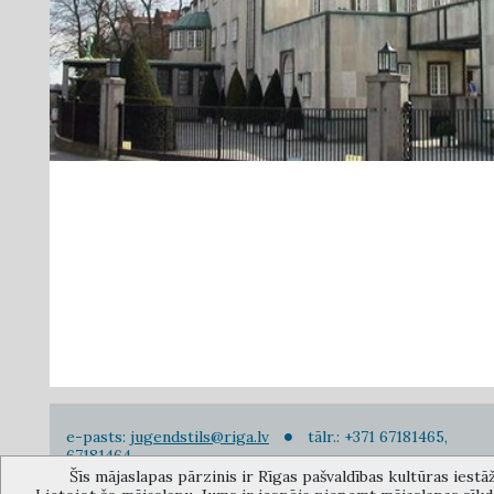
e-pasts:
jugendstils@riga.lv
tālr.: +371 67181465,
67181464
Šīs mājaslapas pārzinis ir Rīgas pašvaldības kultūras iestā