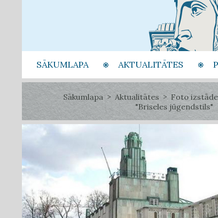
SĀKUMLAPA
AKTUALITĀTES
Sākumlapa
Aktualitātes
Foto izstāde
"Briseles jūgendstils"