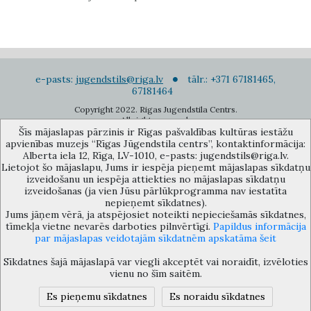
e-pasts:
jugendstils@riga.lv
tālr.: +371 67181465,
67181464
Copyright 2022. Rigas Jugendstila Centrs.
All right reserved.
Šīs mājaslapas pārzinis ir Rīgas pašvaldības kultūras iestāžu
Pierakstīties jaunumiem
apvienības muzejs “Rīgas Jūgendstila centrs”, kontaktinformācija:
Alberta iela 12, Rīga, LV-1010, e-pasts: jugendstils@riga.lv.
Lietojot šo mājaslapu, Jums ir iespēja pieņemt mājaslapas sīkdatņu
izveidošanu un iespēja attiekties no mājaslapas sīkdatņu
izveidošanas (ja vien Jūsu pārlūkprogramma nav iestatīta
nepieņemt sīkdatnes).
Jums jāņem vērā, ja atspējosiet noteikti nepieciešamās sīkdatnes,
Rīgas pašvaldības kultūras iestāžu apvienības muzejs “Rīgas Jūgendstila
tīmekļa vietne nevarēs darboties pilnvērtīgi.
Papildus informācija
centrs”, Alberta iela 12, Rīga, LV 1010, Latvija (durvju kods: 12),
par mājaslapas veidotajām sīkdatnēm apskatāma šeit
jugendstils@riga.lv
Sīkdatnes šajā mājaslapā var viegli akceptēt vai noraidīt, izvēloties
vienu no šīm saitēm.
Es pieņemu sīkdatnes
Es noraidu sīkdatnes