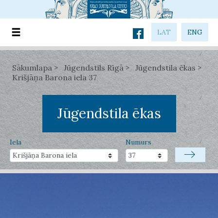
LAT
ENG
Sākumlapa
Jūgendstils Rīgā
Jūgendstila ēkas
Krišjāņa Barona iela 37
Jūgendstila ēkas
Iela
Numurs