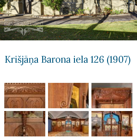
Krišjāņa Barona iela 126 (1907)