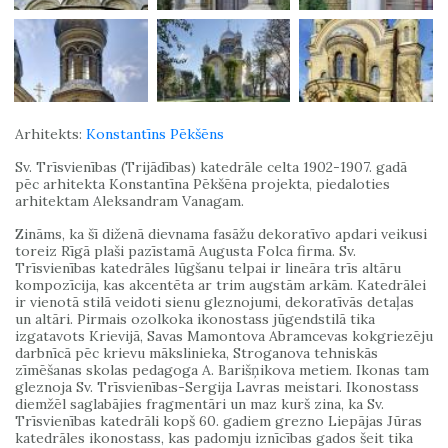
Arhitekts:
Konstantīns Pēkšēns
Sv. Trīsvienības (Trijādības) katedrāle celta 1902-1907. gadā
pēc arhitekta Konstantīna Pēkšēna projekta, piedaloties
arhitektam Aleksandram Vanagam.
Zināms, ka šī diženā dievnama fasāžu dekoratīvo apdari veikusi
toreiz Rīgā plaši pazīstamā Augusta Folca firma. Sv.
Trīsvienības katedrāles lūgšanu telpai ir lineāra trīs altāru
kompozīcija, kas akcentēta ar trim augstām arkām. Katedrālei
ir vienotā stilā veidoti sienu gleznojumi, dekoratīvās detaļas
un altāri. Pirmais ozolkoka ikonostass jūgendstilā tika
izgatavots Krievijā, Savas Mamontova Abramcevas kokgriezēju
darbnīcā pēc krievu mākslinieka, Stroganova tehniskās
zīmēšanas skolas pedagoga A. Barišņikova metiem. Ikonas tam
gleznoja Sv. Trīsvienības-Sergija Lavras meistari. Ikonostass
diemžēl saglabājies fragmentāri un maz kurš zina, ka Sv.
Trīsvienības katedrāli kopš 60. gadiem grezno Liepājas Jūras
katedrāles ikonostass, kas padomju iznīcības gados šeit tika