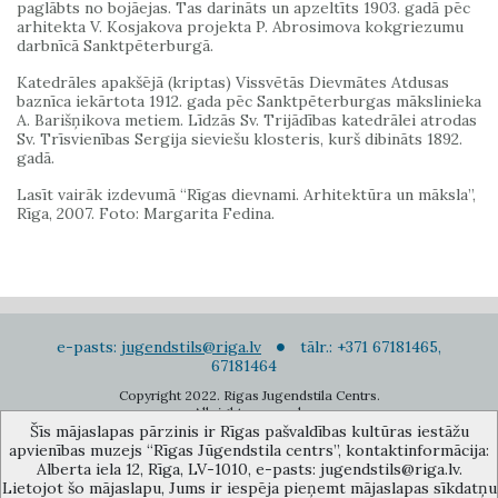
paglābts no bojāejas. Tas darināts un apzeltīts 1903. gadā pēc
arhitekta V. Kosjakova projekta P. Abrosimova kokgriezumu
darbnīcā Sanktpēterburgā.
Katedrāles apakšējā (kriptas) Vissvētās Dievmātes Atdusas
baznīca iekārtota 1912. gada pēc Sanktpēterburgas mākslinieka
A. Barišņikova metiem. Līdzās Sv. Trijādības katedrālei atrodas
Sv. Trīsvienības Sergija sieviešu klosteris, kurš dibināts 1892.
gadā.
Lasīt vairāk izdevumā “Rīgas dievnami. Arhitektūra un māksla”,
Rīga, 2007. Foto: Margarita Fedina.
e-pasts:
jugendstils@riga.lv
tālr.: +371 67181465,
67181464
Copyright 2022. Rigas Jugendstila Centrs.
All right reserved.
Šīs mājaslapas pārzinis ir Rīgas pašvaldības kultūras iestāžu
Pierakstīties jaunumiem
apvienības muzejs “Rīgas Jūgendstila centrs”, kontaktinformācija:
Alberta iela 12, Rīga, LV-1010, e-pasts: jugendstils@riga.lv.
Lietojot šo mājaslapu, Jums ir iespēja pieņemt mājaslapas sīkdatņu