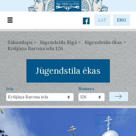
LAT
ENG
Sākumlapa
Jūgendstils Rīgā
Jūgendstila ēkas
Krišjāņa Barona iela 126
Jūgendstila ēkas
Iela
Numurs