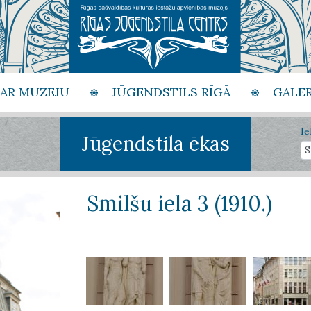
PAR MUZEJU
JŪGENDSTILS RĪGĀ
GALER
Ie
Jūgendstila ēkas
Smilšu iela 3 (1910.)