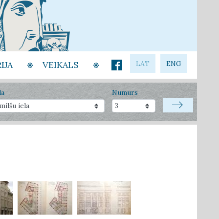
IJA
VEIKALS
LAT
ENG
la
Numurs