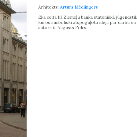
Arhitekts:
Arturs Mēdlingers
Ēka celta kā Ziemeļu banka stateniskā jūgendstila 
kuros simboliski atspoguļota ideja par darbu un 
autors ir Augusts Folcs.