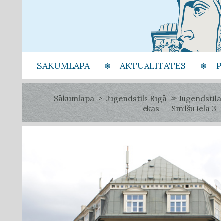
SĀKUMLAPA
AKTUALITĀTES
Sākumlapa
Jūgendstils Rīgā
Jūgendstila
ēkas
Smilšu iela 3