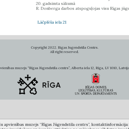
20. gadsimta sākumā
R. Donberga darbos atspoguļojas visu Rīgas jūgen
Lāčplēša iela 21
Copyright 2022. Rigas Jugendstila Centrs.
All right reserved.
ienības muzejs “Rīgas Jūgendstila centrs”, Alberta iela 12, Rīga, LV 1010, Latvija
žu apvienības muzejs “Rīgas Jūgendstila centrs”, kontaktinformācija: A