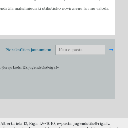
dstila mākslinieciski stilistisko novirzienu formu valoda.
Pierakstīties jaunumiem
 (durvju kods: 12), jugendstils@riga.lv
lberta iela 12, Rīga, LV-1010, e-pasts: jugendstils@riga.lv.