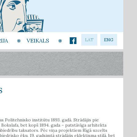
IJA
VEIKALS
LAT
ENG
s
s Politehnisko institūtu 1893. gadā. Strādājis pie
Bokslafa, bet kopš 1894. gada – patstāvīga arhitekta
sabiedrību taksators. Pēc viņa projektiem Rīgā uzcelts
edrisko ēku. 19. gadsimtā strādājis eklektisma stilā, bet