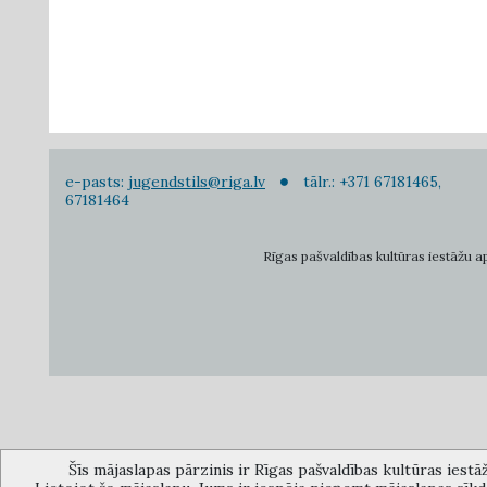
e-pasts:
jugendstils@riga.lv
tālr.: +371 67181465,
67181464
Rīgas pašvaldības kultūras iestāžu apv
Šīs mājaslapas pārzinis ir Rīgas pašvaldības kultūras iestā