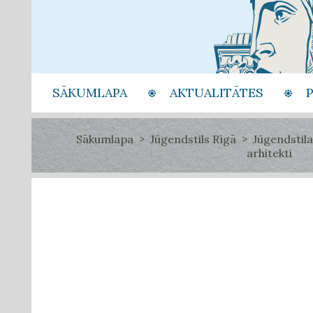
SĀKUMLAPA
AKTUALITĀTES
Sākumlapa
Jūgendstils Rīgā
Jūgendstila
arhitekti