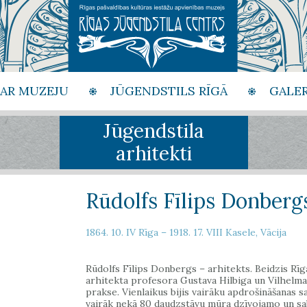
PAR MUZEJU
JŪGENDSTILS RĪGĀ
GALER
Jūgendstila
arhitekti
Rūdolfs Fīlips Donberg
1864. 10. IV Rīga – 1918. 17. VIII Kasele, Vācija
Rūdolfs Fīlips Donbergs – arhitekts. Beidzis Rīga
arhitekta profesora Gustava Hilbiga un Vilhelma 
prakse. Vienlaikus bijis vairāku apdrošināšanas 
vairāk nekā 80 daudzstāvu mūra dzīvojamo un sabi