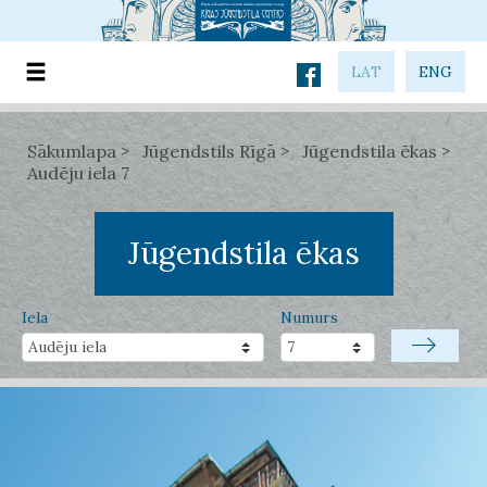
LAT
ENG
Sākumlapa
Jūgendstils Rīgā
Jūgendstila ēkas
Audēju iela 7
Jūgendstila ēkas
Iela
Numurs