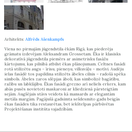
Arhitekts:
Alfrēds Ašenkampfs
Viena no pirmajām jūgendstila ēkām Rīgā, kas piederēja
grāmatu izdevējam Aleksandram Grossetam. Ēka ir klasisks
dekoratīvā jūgendstila piemērs ar asimetrisku fasāžu
kārtojumu, kas pilnībā atbilst ēkas plānojumam. Celtnes fasādi
rotā stilizētu augu – īrisu, pieneņu, vilkuvāļu – motīvi. Audēju
ielas fasādē tos papildina stilizēts ābeles cilnis – radošā spēka
simbols. Ābeles zaros slēpjas āboli, kas simbolizē bagātību,
ražību un labklājību. Ēkas fasādi grezno arī neliels erkers, kam
abās pusēs novietoti maskaroni ar kliedzienā pārsteigtām
sejām. Augšējais stāvs veidots kā mansards ar elegantām
metāla margām. Pagājušā gadsimta sešdesmito gadu beigās
ēkas fasādes tika restaurētas, bet iekštelpas pārbūvētas
Projektēšanas institūta vajadzībām.