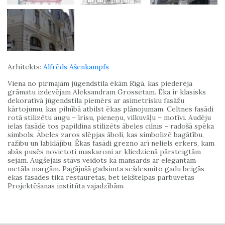
Arhitekts:
Alfrēds Ašenkampfs
Viena no pirmajām jūgendstila ēkām Rīgā, kas piederēja
grāmatu izdevējam Aleksandram Grossetam. Ēka ir klasisks
dekoratīvā jūgendstila piemērs ar asimetrisku fasāžu
kārtojumu, kas pilnībā atbilst ēkas plānojumam. Celtnes fasādi
rotā stilizētu augu – īrisu, pieneņu, vilkuvāļu – motīvi. Audēju
ielas fasādē tos papildina stilizēts ābeles cilnis – radošā spēka
simbols. Ābeles zaros slēpjas āboli, kas simbolizē bagātību,
ražību un labklājību. Ēkas fasādi grezno arī neliels erkers, kam
abās pusēs novietoti maskaroni ar kliedzienā pārsteigtām
sejām. Augšējais stāvs veidots kā mansards ar elegantām
metāla margām. Pagājušā gadsimta sešdesmito gadu beigās
ēkas fasādes tika restaurētas, bet iekštelpas pārbūvētas
Projektēšanas institūta vajadzībām.