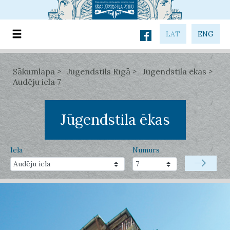
LAT
ENG
Sākumlapa
Jūgendstils Rīgā
Jūgendstila ēkas
Audēju iela 7
Jūgendstila ēkas
Iela
Numurs