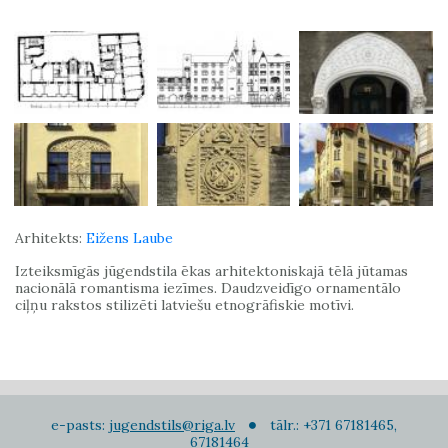
Arhitekts:
Eižens Laube
Izteiksmīgās jūgendstila ēkas arhitektoniskajā tēlā jūtamas
nacionālā romantisma iezīmes. Daudzveidīgo ornamentālo
ciļņu rakstos stilizēti latviešu etnogrāfiskie motīvi.
e-pasts:
jugendstils@riga.lv
tālr.: +371 67181465,
67181464